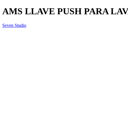
AMS LLAVE PUSH PARA LAV
Seven Studio